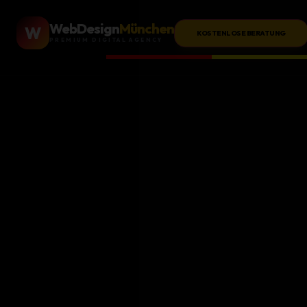
WebDesign
München
W
KOSTENLOSE BERATUNG
PREMIUM DIGITAL AGENCY