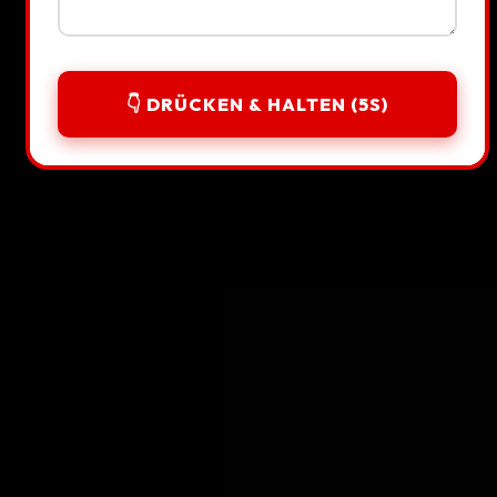
99%
24h
TRUST SCORE
SUPPORT
👇 DRÜCKEN & HALTEN (5S)