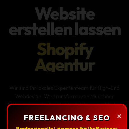
Website
erstellen lassen
Shopify
Agentur
Wir sind Ihr lokales Expertenteam für High-End
Webdesign
. Wir transformieren Münchner
Unternehmen in digitale Marktführer – mit Fokus
auf Conversion, Design & Trust.
×
FREELANCING & SEO
Professionelle Lösungen für Ihr Business