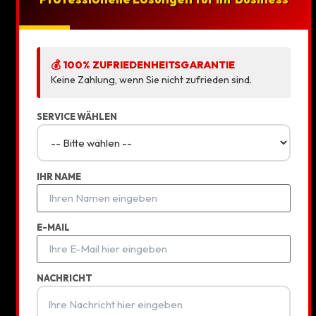
Projekt starten
💰 100% ZUFRIEDENHEITSGARANTIE
Keine Zahlung, wenn Sie nicht zufrieden sind.
Services
SERVICE WÄHLEN
IHR NAME
500+
10k+
E-MAIL
LIVE PROJEKTE
SEO KEYWORDS
NACHRICHT