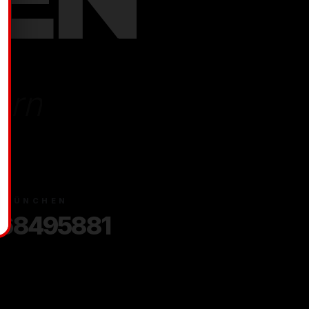
NE
ern
E MÜNCHEN
 68495881