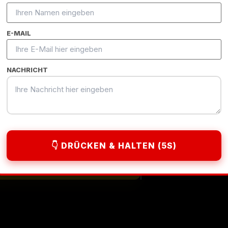
NGI
E-MAIL
B Shop System Bay
NACHRICHT
👇 DRÜCKEN & HALTEN (5S)
B2B HOTLIN
INT ANFORDERN 🚀
+49 151