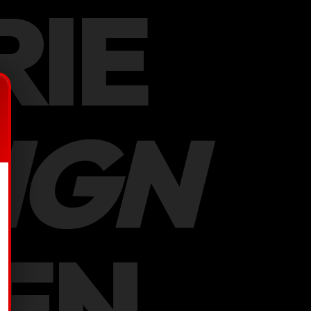
RIE
IGN
EN