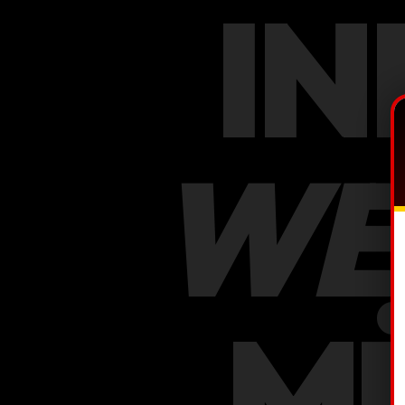
IN
WE
M