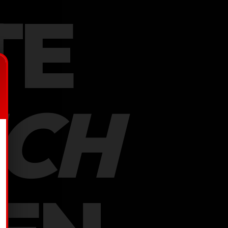
TE
NCH