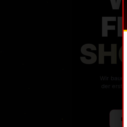
Wir bauen
der erste
P
MÜNCHE