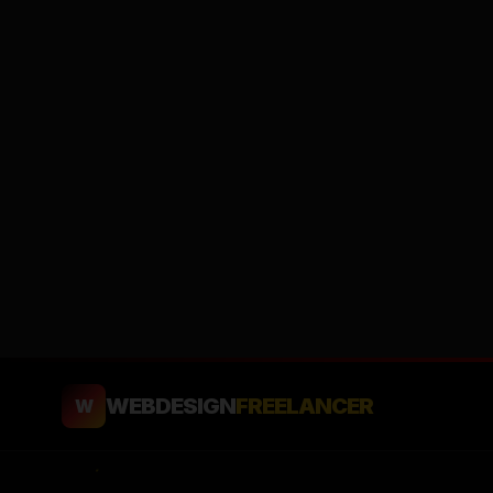
WEBDESIGN
FREELANCER
W