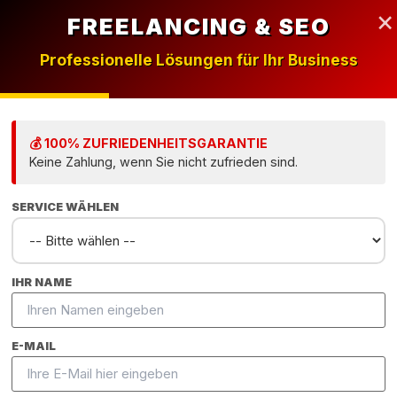
E-MAIL
 Billion-Dollar-Websites für Münchner Untern
n Skizze bis zur Google Seite 1 –
Website erstel
beim Profi.
NACHRICHT
ROJEKT STARTEN
KOSTENLOSE BERATU
👇 DRÜCKEN & HALTEN (5S)
TRUSTED BY LOCAL HEROES
N
TECH
ISAR
DIGITAL
BAVARIA
WEB
AL