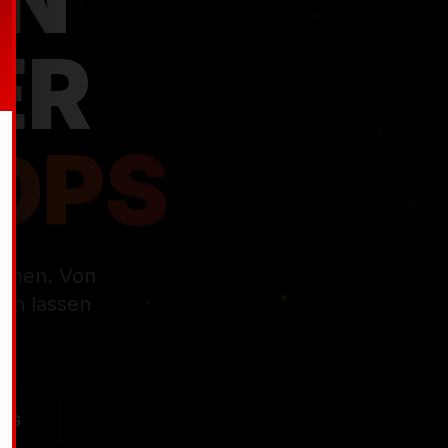
ehmen. Von
len lassen
NG
PS
DESIGN