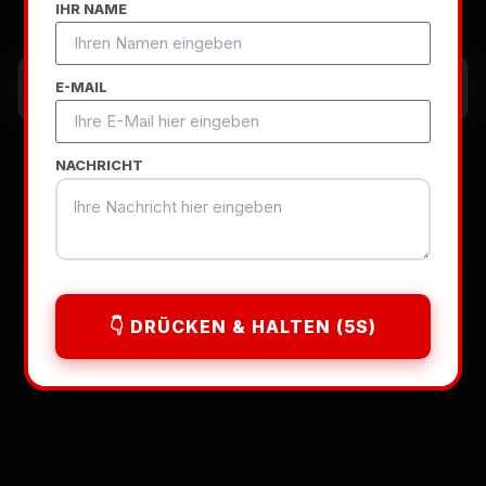
IHR NAME
Zahlung
– das ist unser Versprechen.
E-MAIL
Projekt Starten
NACHRICHT
+49 151 684 958 81
👇 DRÜCKEN & HALTEN (5S)
VERTRAUT VON MÜNCHENS STARTUPS