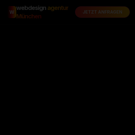
webdesign
agentur
W
JETZT ANFRAGEN
München