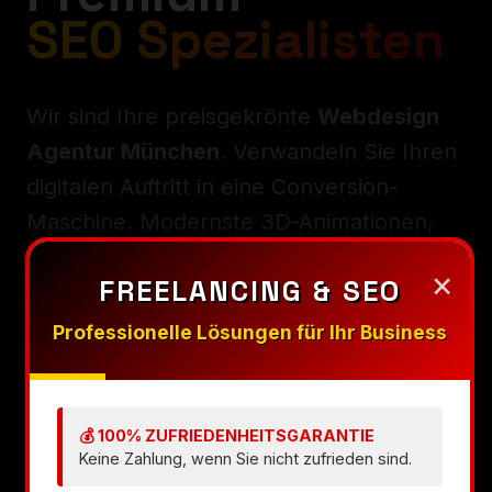
SEO Spezialisten
Wir sind Ihre preisgekrönte
Webdesign
Agentur München
. Verwandeln Sie Ihren
digitalen Auftritt in eine Conversion-
Maschine. Modernste 3D-Animationen,
High-Speed Performance und SEO-
×
FREELANCING & SEO
Exzellenz für 2026.
Professionelle Lösungen für Ihr Business
Unverbindliche Beratung
💰 100% ZUFRIEDENHEITSGARANTIE
WhatsApp Chat
Keine Zahlung, wenn Sie nicht zufrieden sind.