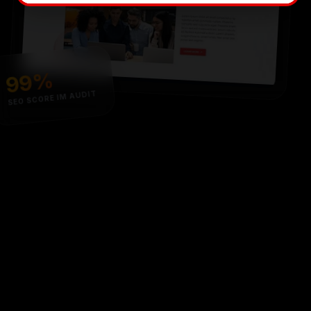
99%
SEO SCORE IM AUDIT
PROJEKT DES MONATS
E-Commerce Relaunch